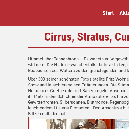
Start
Aktu
Cirrus, Stratus, 
Himmel über Tennenbronn – Es war ein außergewöhn
widmete. Die Historie war allenfalls darin vertrete
Beobachten des Wetters zu den grundlegenden und l
Über 300 seiner schönsten Fotos stellte Fritz Wöhrle
Show und lauschten seinen Erläuterungen. Die Stim
Heine oder Goethe oder mit Bauernregeln. Anschauli
ihr Platz in den Schichten der Atmosphäre, bis hi
Gewitterfronten, Silbersonnen, Blutmonde, Regenbog
leuchtendem Lila ans Firmament. Den Abschluss bild
Blitzen entladen hat.