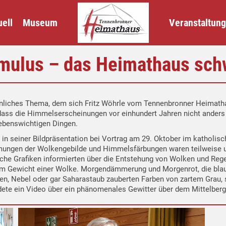
ell
Museum
Veranstaltun
Cumulus – das Heimathaus sch
liches Thema, dem sich Fritz Wöhrle vom Tennenbronner Heimathau
n, dass die Himmelserscheinungen vor einhundert Jahren nicht ander
ebenswichtigen Dingen.
 in seiner Bildpräsentation bei Vortrag am 29. Oktober im katholisch
mungen der Wolkengebilde und Himmelsfärbungen waren teilweise un
che Grafiken informierten über die Entstehung von Wolken und Reg
n zum Gewicht einer Wolke. Morgendämmerung und Morgenrot, die b
en, Nebel oder gar Saharastaub zauberten Farben von zartem Grau, 
ete ein Video über ein phänomenales Gewitter über dem Mittelberg