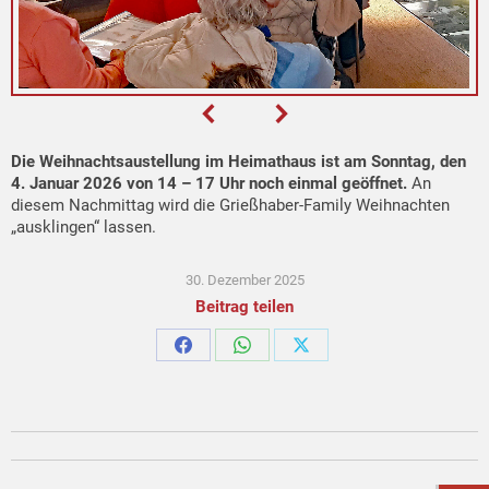
Die Weihnachtsaustellung im Heimathaus ist am Sonntag, den
4. Januar 2026 von 14 – 17 Uhr noch einmal geöffnet.
An
diesem Nachmittag wird die Grießhaber-Family Weihnachten
„ausklingen“ lassen.
30. Dezember 2025
Beitrag teilen
Share
Share
Share
on
on
on
Facebook
WhatsApp
X
Kommentarnavigation