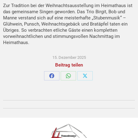
Zur Tradition bei der Weihnachtsausstellung im Heimathaus ist
das gemeinsame Singen geworden. Das Trio Birgit, Bob und
Manne verstand sich auf eine meisterhafte „Stubenmusik“ –
Glühwein, Punsch, Weihnachtsgebäck und Bratäpfel taten ein
Übriges. So verbrachten etliche Gäste einen kompletten
vorweihnachtlichen und stimmungsvollen Nachmittag im
Heimathaus.
15. Dezember 2025
Beitrag teilen
Share
Share
Share
on
on
on
Facebook
WhatsApp
X
Kommentarnavigation