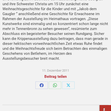
und ihre Schwester Christa um 15 Uhr zunächst eine
Weihnachtsgeschichte für die Kinder und mit „Jakob dem
Gaugler “ anschließend eine Geschichte für Erwachsene im
Rahmen der Ausstellung im Heimathaus vortragen. „Diese
Kunstwerke sind einmalig und so konzentriert schon lange nicht
mehr in Tennenbronn zu sehen gewesen“, resümierte zum
Abschluss ein begeisterter Besucher seinen Rundgang. Sicher
kann die Krippenausstellung dazu beitragen, dass man gerade in
dieser hektischen vorweihnachtlichen Zeit etwas Ruhe findet
und die Weihnachtsfreude sich beim Betrachten des einmaligen
Geschehens von Betlehem, im Herzen des
Ausstellungsbesucher breit macht.
11. Dezember 2011
Beitrag teilen
Share
Share
Share
on
on
on
Facebook
WhatsApp
X
Kommentarnavigation