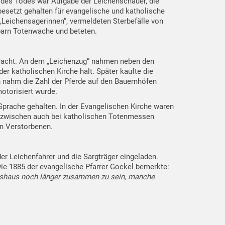
g des Todes war Aufgabe der Leichenschauer, die
esetzt gehalten für evangelische und katholische
 „Leichensagerinnen“, vermeldeten Sterbefälle von
barn Totenwache und beteten.
racht. An dem „Leichenzug“ nahmen neben den
r katholischen Kirche halt. Später kaufte die
 nahm die Zahl der Pferde auf den Bauernhöfen
otorisiert wurde.
 Sprache gehalten. In der Evangelischen Kirche waren
 inzwischen auch bei katholischen Totenmessen
en Verstorbenen.
r Leichenfahrer und die Sargträger eingeladen.
e 1885 der evangelische Pfarrer Gockel bemerkte:
rtshaus noch länger zusammen zu sein, manche