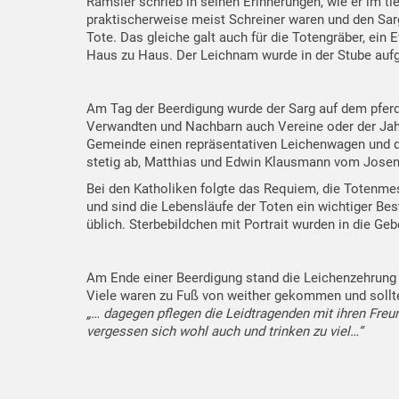
Ramsler schrieb in seinen Erinnerungen, wie er im t
praktischerweise meist Schreiner waren und den Sarg
Tote. Das gleiche galt auch für die Totengräber, ein
Haus zu Haus. Der Leichnam wurde in der Stube aufg
Am Tag der Beerdigung wurde der Sarg auf dem pfe
Verwandten und Nachbarn auch Vereine oder der Jahrg
Gemeinde einen repräsentativen Leichenwagen und di
stetig ab, Matthias und Edwin Klausmann vom Josenho
Bei den Katholiken folgte das Requiem, die Totenmess
und sind die Lebensläufe der Toten ein wichtiger Be
üblich. Sterbebildchen mit Portrait wurden in die Ge
Am Ende einer Beerdigung stand die Leichenzehrung 
Viele waren zu Fuß von weither gekommen und sollt
„… dagegen pflegen die Leidtragenden mit ihren Fre
vergessen sich wohl auch und trinken zu viel…“