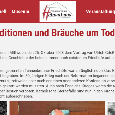
ell
Museum
Veranstaltun
aditionen und Bräuche um Tod
ngenen Mittwoch, den 25. Oktober 2023 dem Vortrag von Ulrich Gri
ei die Geschichte der beiden immer noch existenten Friedhöfe auf un
n getrennten Tennenbronner Friedhöfe war anfänglich noch klar: Es 
 begraben. Im 30-jährigen Krieg nach der Reformation begannen die 
nutzt, zeitweise aber auch der einen oder anderen Konfession verwe
 gekarrt werden mussten. Auch nach Ende des Krieges waren die rel
er Besuch verboten. Katholische Sterbefälle sind nun in den Kirch
cht aufgeschrieben.