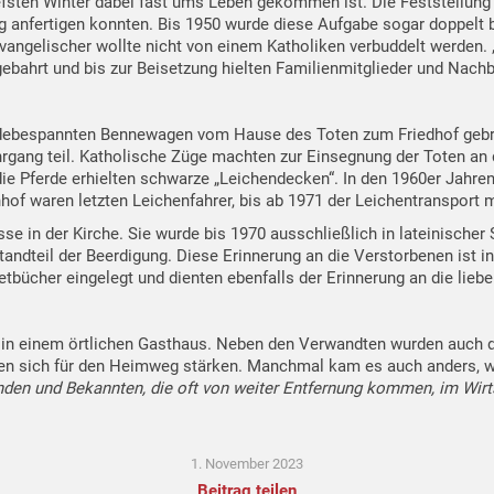
iefsten Winter dabei fast ums Leben gekommen ist. Die Feststellun
 anfertigen konnten. Bis 1950 wurde diese Aufgabe sogar doppelt b
 Evangelischer wollte nicht von einem Katholiken verbuddelt werden.
ebahrt und bis zur Beisetzung hielten Familienmitglieder und Nach
rdebespannten Bennewagen vom Hause des Toten zum Friedhof geb
ang teil. Katholische Züge machten zur Einsegnung der Toten an de
e Pferde erhielten schwarze „Leichendecken“. In den 1960er Jahren
f waren letzten Leichenfahrer, bis ab 1971 der Leichentransport m
e in der Kirche. Sie wurde bis 1970 ausschließlich in lateinischer
standteil der Beerdigung. Diese Erinnerung an die Verstorbenen ist
betbücher eingelegt und dienten ebenfalls der Erinnerung an die lieb
in einem örtlichen Gasthaus. Neben den Verwandten wurden auch de
en sich für den Heimweg stärken. Manchmal kam es auch anders, wi
unden und Bekannten, die oft von weiter Entfernung kommen, im Wi
1. November 2023
Beitrag teilen