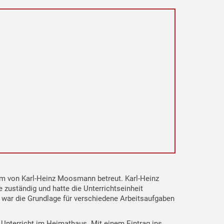
um von Karl-Heinz Moosmann betreut. Karl-Heinz
uständig und hatte die Unterrichtseinheit
g war die Grundlage für verschiedene Arbeitsaufgaben
 Unterricht im Heimathaus. Mit einem Eintrag ins