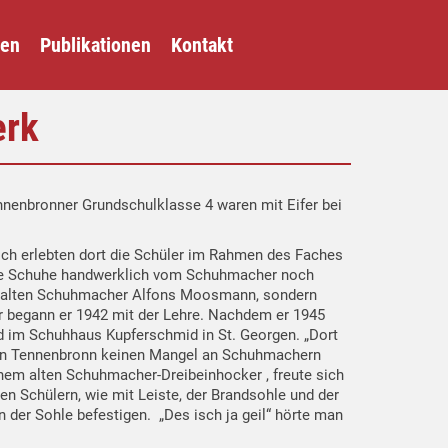
gen
Publikationen
Kontakt
erk
nenbronner Grundschulklasse 4 waren mit Eifer bei
ch erlebten dort die Schüler im Rahmen des Faches
die Schuhe handwerklich vom Schuhmacher noch
des alten Schuhmacher Alfons Moosmann, sondern
r begann er 1942 mit der Lehre. Nachdem er 1945
nd im Schuhhaus Kupferschmid in St. Georgen. „Dort
es in Tennenbronn keinen Mangel an Schuhmachern
nem alten Schuhmacher-Dreibeinhocker , freute sich
en Schülern, wie mit Leiste, der Brandsohle und der
 der Sohle befestigen. „Des isch ja geil“ hörte man