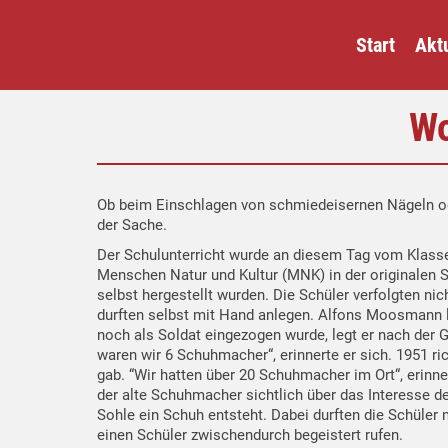
Start
Aktu
Wo
Ob beim Einschlagen von schmiedeisernen Nägeln ode
der Sache.
Der Schulunterricht wurde an diesem Tag vom Klass
Menschen Natur und Kultur (MNK) in der originale
selbst hergestellt wurden. Die Schüler verfolgten 
durften selbst mit Hand anlegen. Alfons Moosmann l
noch als Soldat eingezogen wurde, legt er nach der
waren wir 6 Schuhmacher“, erinnerte er sich. 1951 r
gab. “Wir hatten über 20 Schuhmacher im Ort“, erin
der alte Schuhmacher sichtlich über das Interesse de
Sohle ein Schuh entsteht. Dabei durften die Schüler
einen Schüler zwischendurch begeistert rufen.