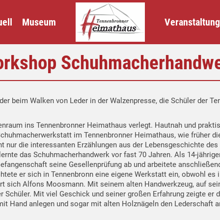
ell
Museum
Veranstaltun
rkshop Schuhmacherhandw
r beim Walken von Leder in der Walzenpresse, die Schüler der Ten
enraum ins Tennenbronner Heimathaus verlegt. Hautnah und praktis
n Schuhmacherwerkstatt im Tennenbronner Heimathaus, wie früher 
nicht nur die interessanten Erzählungen aus der Lebensgeschichte 
ernte das Schuhmacherhandwerk vor fast 70 Jahren. Als 14-jährige
 Gefangenschaft seine Gesellenprüfung ab und arbeitete anschließe
ichtete er sich in Tennenbronn eine eigene Werkstatt ein, obwohl 
nert sich Alfons Moosmann. Mit seinem alten Handwerkzeug, auf sei
r Schüler. Mit viel Geschick und seiner großen Erfahrung zeigte er d
 mit Hand anlegen und sogar mit alten Holznägeln den Lederschaft an