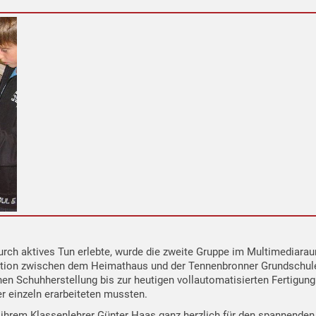
rch aktives Tun erlebte, wurde die zweite Gruppe im Multimediara
tion zwischen dem Heimathaus und der Tennenbronner Grundschule z
chen Schuhherstellung bis zur heutigen vollautomatisierten Fertigun
er einzeln erarbeiteten mussten.
 ihrem Klassenlehrer Günter Haas ganz herzlich für den spannenden